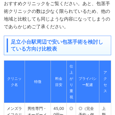
おすすめクリニックをご覧ください。あと、包茎手
術クリニックの数は少なく限られているため、他の
地域と比較しても同じような内容になってしまうの
であらかじめご了承ください。
足立小台駅周辺で安い包茎手術を検討し
ている方向け比較表
仕
上
ア
クリニッ
料金
が
プライバシ
ク
特徴
ク名
目安
り
ー配慮
セ
重
ス
視
メンズラ
男性専門・
45,00
◎
◎（完全
上
イフクリ
オーダーメ
0円〜
予約・個
野