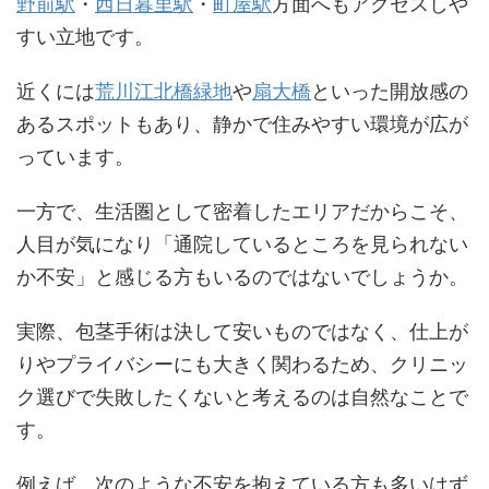
野前駅
・
西日暮里駅
・
町屋駅
方面へもアクセスしや
すい立地です。
近くには
荒川江北橋緑地
や
扇大橋
といった開放感の
あるスポットもあり、静かで住みやすい環境が広が
っています。
一方で、生活圏として密着したエリアだからこそ、
人目が気になり「通院しているところを見られない
か不安」と感じる方もいるのではないでしょうか。
実際、包茎手術は決して安いものではなく、仕上が
りやプライバシーにも大きく関わるため、クリニッ
ク選びで失敗したくないと考えるのは自然なことで
す。
例えば、次のような不安を抱えている方も多いはず