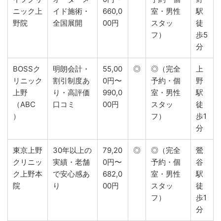
ニック上
イド施術・
660,0
室・男性
駅
野院
全国展開
00円
スタッ
徒
フ）
歩5
分
BOSSク
明朗会計・
55,00
◎
◎（完全
上
リニック
割引制度あ
0円〜
予約・個
野
上野
り・高評価
990,0
室・男性
駅
（ABC
口コミ
00円
スタッ
徒
）
フ）
歩1
分
東京上野
30年以上の
79,20
◎
◎（完全
鶯
クリニッ
実績・老舗
0円〜
予約・個
谷
ク上野本
で安心感あ
682,0
室・男性
駅
院
り
00円
スタッ
徒
フ）
歩1
分