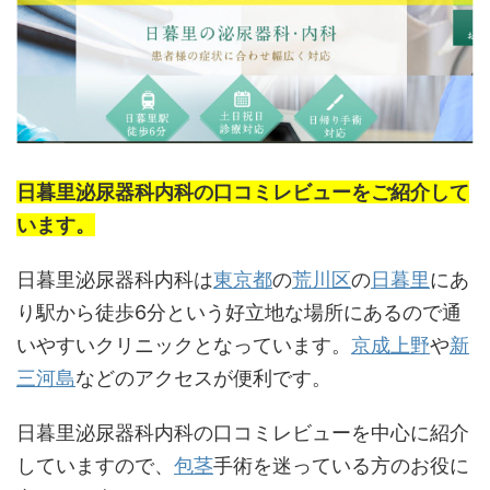
日暮里泌尿器科内科の口コミレビューをご紹介して
います。
日暮里泌尿器科内科は
東京都
の
荒川区
の
日暮里
にあ
り駅から徒歩6分という好立地な場所にあるので通
いやすいクリニックとなっています。
京成上野
や
新
三河島
などのアクセスが便利です。
日暮里泌尿器科内科の口コミレビューを中心に紹介
していますので、
包茎
手術を迷っている方のお役に