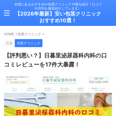
全国にあるおすすめの包茎クリニック10選を紹介！口コミ
や評判を徹底紹介しています。
【2026年最新】安い包茎クリニック
おすすめ10選！
HOME
>
包茎クリニック
>
広告
包茎クリニック
【評判悪い？】日暮里泌尿器科内科の口
コミレビューを17件大暴露！