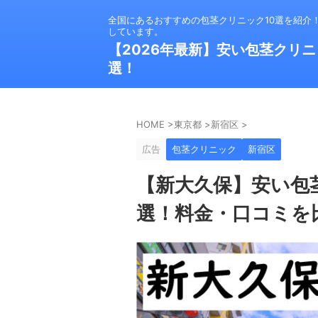
全国にあるおすすめの包茎クリニック10選を紹介
しています。
【2026年最新】安い包茎クリニ
選！
HOME
>
東京都
>
新宿区
>
広告
包茎クリニック
新宿区
【新大久保】安い包
選！料金・口コミを