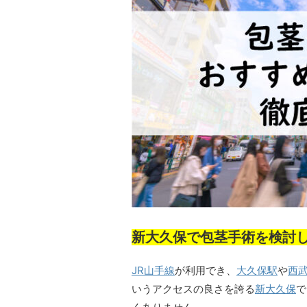
新大久保で包茎手術を検討
JR山手線
が利用でき、
大久保駅
や
西
いうアクセスの良さを誇る
新大久保
で