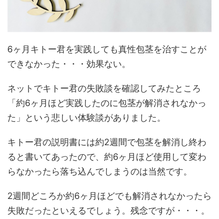
6ヶ月キトー君を実践しても真性包茎を治すことが
できなかった・・・効果ない。
ネットでキトー君の失敗談を確認してみたところ
「
約
6
ヶ月ほど実践したのに包茎が解消されなかっ
た」という悲しい体験談がありました。
キトー君の説明書には約
2
週間で包茎を解消し終わ
ると書いてあったので、
約
6
ヶ月ほど使用して変わ
らなかったら落ち込んでしまうのは当然です。
2
週間どころか
約
6
ヶ月ほどでも解消されなかったら
失敗だったといえるでしょう。残念ですが・・・。