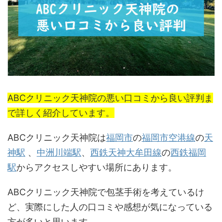
ABCクリニック天神院の悪い口コミから良い評判ま
で詳しく紹介しています。
ABCクリニック天神院は
福岡市
の
福岡市空港線
の
天
神駅
、
中洲川端駅
、
西鉄天神大牟田線
の
西鉄福岡
駅
からアクセスしやすい場所にあります。
ABCクリニック天神院で包茎手術を考えているけ
ど、実際にした人の口コミや感想が気になっている
方が多いと思います。