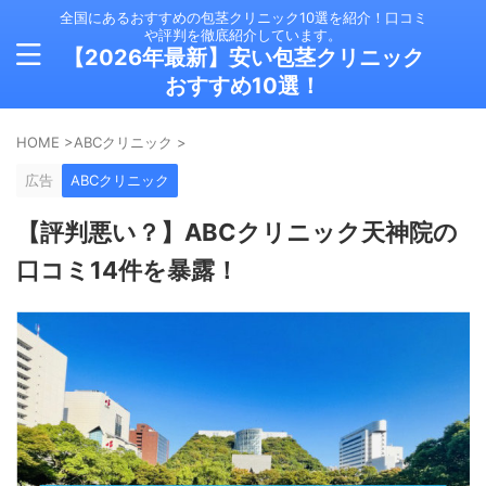
全国にあるおすすめの包茎クリニック10選を紹介！口コミ
や評判を徹底紹介しています。
【2026年最新】安い包茎クリニック
おすすめ10選！
HOME
>
ABCクリニック
>
広告
ABCクリニック
【評判悪い？】ABCクリニック天神院の
口コミ14件を暴露！