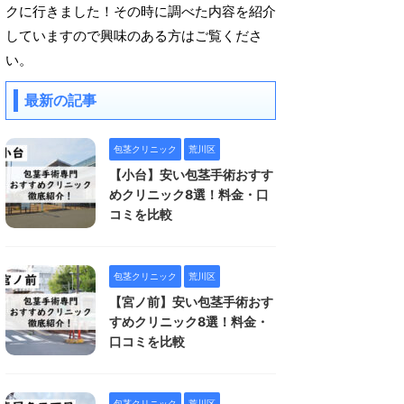
クに行きました！その時に調べた内容を紹介
していますので興味のある方はご覧くださ
い。
最新の記事
包茎クリニック
荒川区
【小台】安い包茎手術おすす
めクリニック8選！料金・口
コミを比較
包茎クリニック
荒川区
【宮ノ前】安い包茎手術おす
すめクリニック8選！料金・
口コミを比較
包茎クリニック
荒川区