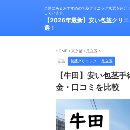
全国にあるおすすめの包茎クリニック10選を紹介
しています。
【2026年最新】安い包茎クリニ
選！
HOME
>
東京都
>
足立区
>
広告
包茎クリニック
足立区
【牛田】安い包茎手
金・口コミを比較