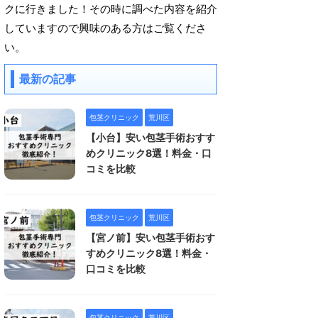
クに行きました！その時に調べた内容を紹介
していますので興味のある方はご覧くださ
い。
最新の記事
包茎クリニック
荒川区
【小台】安い包茎手術おすす
めクリニック8選！料金・口
コミを比較
包茎クリニック
荒川区
【宮ノ前】安い包茎手術おす
すめクリニック8選！料金・
口コミを比較
包茎クリニック
荒川区