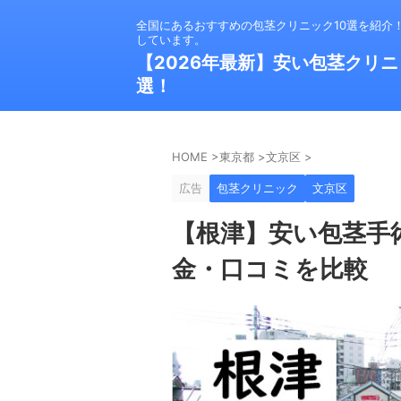
全国にあるおすすめの包茎クリニック10選を紹介
しています。
【2026年最新】安い包茎クリニ
選！
HOME
>
東京都
>
文京区
>
広告
包茎クリニック
文京区
【根津】安い包茎手
金・口コミを比較