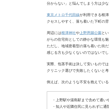
分からない」と悩んでしまう方は少な
東京メトロ千代田線
が利用できる根津
クセスしやすく、落ち着いた下町の雰
周辺には
根津神社
や
上野恩賜公園
とい
がらの住宅街としての静かな環境も魅
ただし、地域密着型の落ち着いた街だ
感じる方も少なくないのではないでし
実際、包茎手術は決して安いものでは
クリニック選びで失敗したくないと考
例えば、次のような不安を抱えている
・上野駅や湯島駅まで含めて通い
・知人や近隣住民に見られずに通